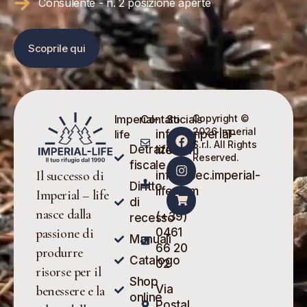
Consulente - n. 2 posizione aperte
Scoprile qui
Imperial-
Contatti
Socials
Copyright ©
2026 Imperial
life
info@imperial-
S.r.l. All Rights
Detrazione
life.com
Reserved.
fiscale
Il successo di
info@pec.imperial-
Diritto
life.com
Imperial – life
di
nasce dalla
(+39)
recesso
0461
passione di
Manuali
66 20
produrre
Catalogo
02
risorse per il
Shop
Via
benessere e la
online
Postal,